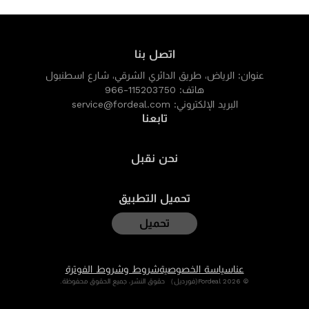
اتصل بنا
عنوان:
الرياض، طريق الدائري الشرقي، شارع اسطنبول
هاتف:
966-115203750
البريد الإلكتروني:
service@fordeal.com
تابعنا
نحن نقبل
تحميل التطبيق
تحميل
عنا
سياسة الخصوصية
شروط وشروط الفوترة
© 2026 Fordeal(فورديل） حقوق النشر، جميع الحقوق محفوظة.