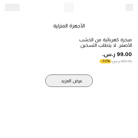
الأجهزة المنزلية
مبخرة كهربائية من الخشب
الأصفر. لا يتطلب التسخين
الكهربائي إشعالًا يدويًا. متوفر
‫99.00 ر.س.‬
لخشب العود والزيوت العطرية
‫197.79 ر.س.‬
-50%
ورقائق العلاج العطري.
عرض المزيد