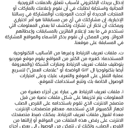
إدخال بريدك الإلكتروني لأسباب تتعلق بالحملات الترويجية
المجانية واستجابة لطلبك في أن نقوم بإعلامك بالماركات أو
المنتجات الجديدة أو أحدث الموديلات أوالمشاركة في رسالتنا
الإخبارية. إن مشاركتك في أي من مسابقاتنا هو أمر اختياري
ويمكنك أن تختار أن تشارك وتكشف لنا بعض المعلومات التي
تستخدم في ما بعد لإعلام الفائزين بالمسابقات وإعطائهم
الجوائز. ومن الممكن أن نقوم بذكر الأسماء والمواقع المشاركة
في المسابقة على موقعنا.
ت‌. ملفات تعريف الارتباط وغيرها من الأساليب التكنولوجية
المستخدمة: كغيره من الكثير من المواقع يقوم موقع فورديو
بتوظيف ملفات تعريف الارتباط ومنارات الشبكة (والمعروفة
أيضا بتكنولوجيا ال GIF الواضحة أو "علامات العمل") لتسريع
عملية التنقل على الموقع والتعرف عليك وعلى امتيازات
الوصول الخاصة بك وتتبع استخدامك للموقع.
i. ملفات تعريف الارتباط هي عبارة عن أجزاء صغيرة من
المعلومات يتم تخزينها على شكل ملفات نصية من قبل
متصفح الانترنت الذي تقوم باستخدامه على القرص الصلب
لجهاز الكمبيوتر الذي تستخدمه. معظم متصفحات الإنترنت
معدة لقبول ملفات تعريف الارتباط. يمكنك ضبط متصفحك
الانترنت على رفض هذه الملفات من المواقع أو إزالتها من
القرص الصلب، ولكنك لن تتمكن من الوصول إلى بعض أجزاء