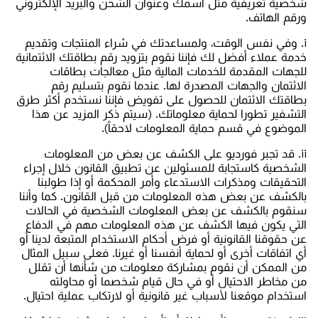
شخصية تعريفية مثل اسمك وعنوان الشحن والبريد الإلكتروني
ورقم الهاتف.
i. وفي نفس الوقت، ولمساعدتك في شراء المنتجات وتقديم
خدمة عملاء أفضل لك فإننا نقوم بتزويد رقم بطاقتك الائتمانية
للجهات المقدمة للخدمات المالية مثل معالجات بطاقات
الائتمان والجهات المصدرة لها. عندما نقوم بتسليم رقم
بطاقتك الائتمان للحصول على تفويض فإننا نستخدم أكثر طرق
التشفير تطورا لحماية معلوماتك. (سيتم ذكر المزيد عن هذا
الموضوع في قسم حماية المعلومات لاحقاً).
ii. قد تجبر فورديو على الكشف عن بعض من المعلومات
الشخصية كاستجابة للمسئولين عن تطبيق القانون خلال إجراء
التحقيقات ومذكرات الاستدعاء وأمر المحكمة أو إذا طولبنا
بالكشف عن بعض هذه المعلومات من قبل القانون. كما وأننا
سنقوم بالكشف عن بعض المعلومات الشخصية في الحالات
التي يكون فيها الكشف عن هذه المعلومات مهم في الدفاع
عن حقوقنا القانونية أو فرض أحكام الاستخدام المتبعة لدينا أو
أي اتفاقات أخرى أو لحماية أنفسنا أو غيرنا. فعلى سبيل المثال
من الممكن أن نقوم بمشاركة معلومات من شأنها أن تقلل
من مخاطر الاحتيال أو في حال قيام شخصما أو محاولته
استخدام موقعنا لأسباب غير قانونية أو لارتكاب عملية احتيال.