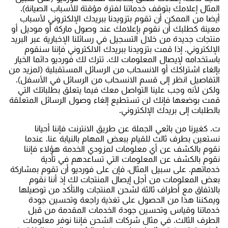
المثال إعلامك بتوقف خدماتنا لفترة مؤقتة للأسباب الصيانة).
أيضا من الممكن أن تقوم بتزويدنا ببريدك الإلكتروني لأسباب
معينة كطلبك أن نقوم بإعلامك عند وصول ماركة أو موديل أو
منتجات جديدة من خلال التسجيل في رسائلنا الإخبارية عبر البريد
الإلكتروني. إذا قمت بتزويدنا ببريدك الالكتروني فإننا سنقوم
باستخدامه لإيصال المعلومات لك. تترك لك فورديو دائما الخيار
بإلغاء اشتراكك أو الانسحاب من الرسائل المستقبلية (لمزيد من
التفاصيل انظر إلى قسم الانسحاب من الرسائل في الأسفل).
ولكن لأنه وجب علينا التواصل معك فيما يتعلق بطلباتك التي
قمت بوضعها فإنك لن تستطيع إلغاء وصول الرسائل المتعلقة
بالطلبات إلى بريدك الإلكتروني.
ت‌. كغيرنا من بائعي الجملة عن طريق الانترنت فإننا أحيانا
نستعين بطرف ثالث للقيام ببعض المهام بالنيابة عنا. عندما
نقوم بالكشف عن أي معلومات لمزودي الخدمة هؤلاء فإننا
نقوم بالكشف عن المعلومات التي تساعدهم في تأدية
خدماتهم. على سبيل المثال، فإن على فورديو أن تقوم بمشاركة
بعض المعلومات من أجل إيصال المنتجات لك إذ أننا نقوم
بالاتفاق مع أطراف ثالثة لشحن المنتجات والتأكد من توصيلها
ويمكننا هذا من الحصول على تغذية راجعة وتحسين جودة
خدماتنا وقياس وتحسين جودة الخدمات المقدمة من قبل
الطرف الثالث. في مثال شركات الشحن فإننا نوفر معلومات