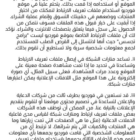
الموقع أو استخدامه إذا قمت بذلك. يتحتم علينا في موقع
فورديو استخدام ملفات تعريف الارتباط لنمكنك من اختيار
المنتجات ووضعهم في حقيبتك التسوق وإتمام عملية الشراء.
إذا أبقيت على خيار قبول هذه الملفات فسوف نتمكن من
الحصول على سجل فيما يتعلق بتصفحك للانترنت والشراء. نؤكد
لك أن ملفات الارتباط الخاصة بموقع فورديو ليست "برامج
تجسس" حيث أنها لاتتسلل إلى القرص الصلب للمستخدم
لجمع معلومات شخصية سرية ولا تستطيع أن تقوم بذلك.
ii. تساعد منارات الشبكة في إيصال ملفات تعريف الارتباط
وتساعدنا في تحديد ما إذا تمت مشاهدة صفحة معينة على
الموقع وعدد مرات المشاهدة. فعلى سبيل المثال، أي صورة
إلكترونية على هذا الموقع مثل اللافتات الإعلانية يمكن اعتبارها
منارات شبكة.
iii. قد نستعين في فورديو بطرف ثالث من شركات الدعاية
والإعلان لتساعدنا في تصميم محتوى موقعنا أو لتقوم بتقديم
الإعلانات بالنيابة عنا. من الممكن أن توظف هذه الشركات
بعض ملفات تعريف ارتباط ومنارات شبكة لقياس مدى فاعلية
الحملات الدعائية (مثل ما هي الصفحات التي تمت زيارتها وما
هي المنتجات والكميات التي يتم شرائها). لا ترتبط أي من
المعلومات الشخصية التي قامت فورديو بجمعها بأي معلومات
تقوم هذه الأطراف الثالثة بجمعها باستخدام ملفات تعريف