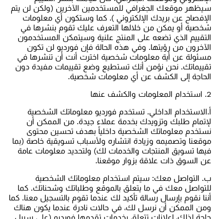
سيظهر موقعك الجغرافي للمستخدمين الآخرين (ولكن لن يتم
الإفصاح عن بريدك الإلكتروني ). كما وستكون أي معلومات
شخصية أو يمكن من خلالها التعرف عليك تقوم بنشرها في
التقييم الذي تضعه على المنتج علنية وسيتمكن المستخدمون
الآخرون من رؤيتها. وفي هذه الحالة فإن فورديو لن تكون
مسئولة عن أية معلومات شخصية اخترت أنت أن تنشرها في
تقييماتك. نحن نؤمن أنك تستطيع وضع تقييمات مفيدة دون
الحاجة إلى الكشف عن أي معلومات شخصية.
2. استخدام المعلومات والكشف عنها
أ.الاستخدام الداخلي. تستخدم فورديو معلوماتك الشخصية
لإتمام طلبك وتزويدك بخدمة عملاء جيدة. من الممكن أن
نستخدم معلوماتك الشخصية داخلياً بهدف تحسين محتوى
موقعنا وتصميمه وزيادة انتشاره ولأسباب تسويقية خاصة (بما
فيها تسويق المنتجات والخدمات لك) ولتحديد معلومات عامة
عن السوق ذات علاقة بزوار موقعنا.
ب‌. التواصل معك: سيتم استخدام معلوماتك الشخصية
للتواصل معك في ما يتعلق بالموقع وطلباتك وشحناتك. كما
أننا نقوم بإرسال رسالة تأكيد لك عندما تقوم بالتسجيل معنا. كما
ومن الممكن أن نرسل لك، في حالات نادرة عندما يكون هناك
حاجة لذلك، إعلانات تتعلق بخدمات تقدمها فورديو (على سبيل