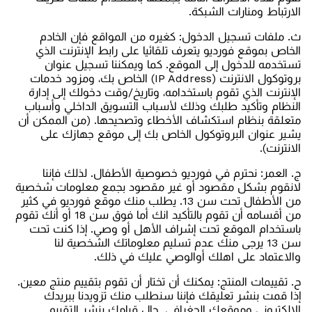
الارتباط ومنارات الشبكة.
ث‌. ملفات تسجيل الدخول: كغيره من المواقع فإن الخادم
الخاص بموقع فورديو يتعرف تلقائيا على رابط الإنترنت الذي
تستخدمه للدخول إلى الموقع. كما ويمكننا تسجيل عنوان
بروتوكول الانترنت (IP Address) الخاص بك، ومزود خدمات
الإنترنت الذي تقوم باستخدامه، وتاريخ/وقت دخولك إلى إدارة
النظام وتأكيد طلبك وذلك لأسباب التسويق الداخلي وأسباب
متعلقة بنظام استكشاف الأخطاء وتصحيحها. (من الممكن أن
يشير عنوان البروتوكول الخاص بك إلى موقع جهازك على
الانترنت).
ج‌. العمر: نحترم في فورديو خصوصية الأطفال. لذلك فإننا
لانقوم بشكل مقصود أو غير مقصود بجمع معلومات شخصية
من الأطفال تحت سن 13. يطلب منك موقع فورديو في كثير
من أقسامه أن تقوم بالتأكيد انك أما فوق سن 18 أو أنك تقوم
باستخدام الموقع تحت إشراف الأهل أو وصي. إذا كنت تحت
سن 13 يرجى منك عدم تسليم معلوماتك الشخصية لنا
والاعتماد على اهلك أوالوصي عليك في ذلك.
ح‌. تقييمات المنتج: يمكنك أن تختار أن تقوم بتقييم منتج معين.
إذا قمت بنشر تعليقك فإننا سنطلب منك تزويدنا ببريدك
الإلكتروني وموقعك الجغرافي. حال قيامك بنشر التقييم