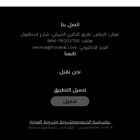
اتصل بنا
عنوان:
الرياض، طريق الدائري الشرقي، شارع اسطنبول
هاتف:
966-115203750
البريد الإلكتروني:
service@fordeal.com
تابعنا
نحن نقبل
تحميل التطبيق
تحميل
عنا
سياسة الخصوصية
شروط وشروط الفوترة
© 2026 Fordeal(فورديل） حقوق النشر، جميع الحقوق محفوظة.