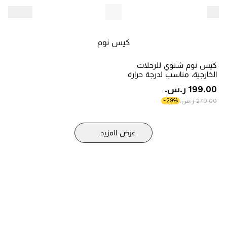
كيس نوم
كيس نوم شتوي للرحلات
الخارجية، مناسب لدرجة حرارة
-5° إلى 10°، مقاوم للماء،
‫199.00 ر.س.‬
مقاس 200x120 سم
‫279.00 ر.س.‬
-29%
عرض المزيد