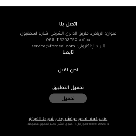
اتصل بنا
عنوان:
الرياض، طريق الدائري الشرقي، شارع اسطنبول
هاتف:
966-115203750
البريد الإلكتروني:
service@fordeal.com
تابعنا
نحن نقبل
تحميل التطبيق
تحميل
عنا
سياسة الخصوصية
شروط وشروط الفوترة
© 2026 Fordeal(فورديل） حقوق النشر، جميع الحقوق محفوظة.