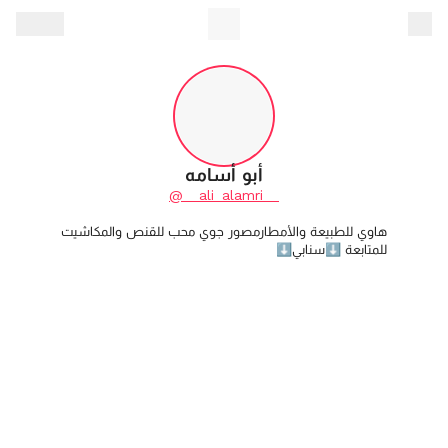
أبو أسامه
@__ali_alamri__
للمتابعة ⬇️سنابي⬇️