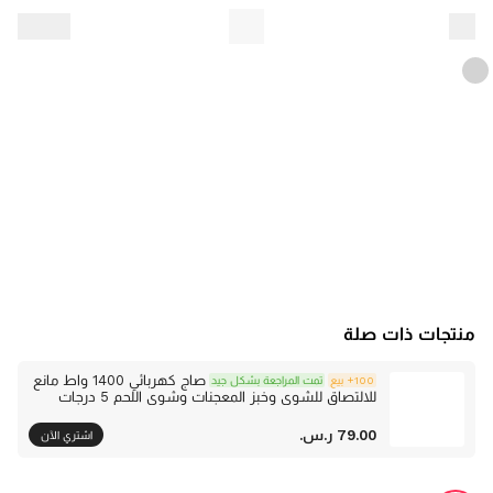
منتجات ذات صلة
صاج كهربائي 1400 واط مانع
100+ بيع
تمت المراجعة بشكل جيد
للالتصاق للشوي وخبز المعجنات وشوي اللحم 5 درجات
حرارة سهل التنظيف
‫79.00 ر.س.‬
اشتري الآن