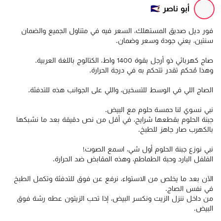
أبو ناصر 🇸🇦
فور ديل صديق المستهلك، السعر فيه في متناول الجميع والضمان
سنتين، يعني جودة وسعر وضمان.
صاج كهربائي ذو أرجل بقوة 1400 واط، الكتالوج باللغة العربية.
وهذا مُحكم تقدر تتحكم به في درجة الحرارة.
الصاج اللي في الوسط للتسخين، واللي على الجوانب هذه للتدفئة.
نبي نسوي لنا حمسة حلوم مع البيض.
جبنة الحلوم بقطعها شرايح، في أقل من نص دقيقة بعد ما نشبكها
بالكهرب صار جاهز للطبخ.
نبي نوزع جبنة الحلوم أول شي، اسمع الصوت!
الفلفل البارد وحبة الطماطم، وهذه المقابض ضد الحرارة.
الآن بعد ما يخلص من الاستواء، نرفع عن فوق للتدفئة وتكمل الطبخ
في نفس الصاج.
من داخل ننزل الزيت ونكسر البيض، إذا تحب الزيتون عطه رشة فوق
البيض.