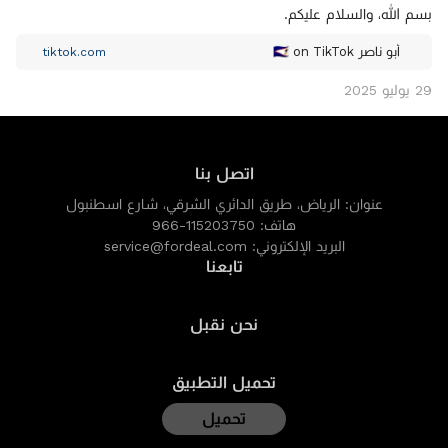
بسم الله، والسلام عليكم.
أبو ناصر 🇸🇦 on TikTok
tiktok.com
29 يوليو 2025
اتصل بنا
عنوان:
الرياض، طريق الدائري الشرقي، شارع اسطنبول
هاتف:
966-115203750
البريد الإلكتروني:
service@fordeal.com
تابعنا
نحن نقبل
تحميل التطبيق
تحميل