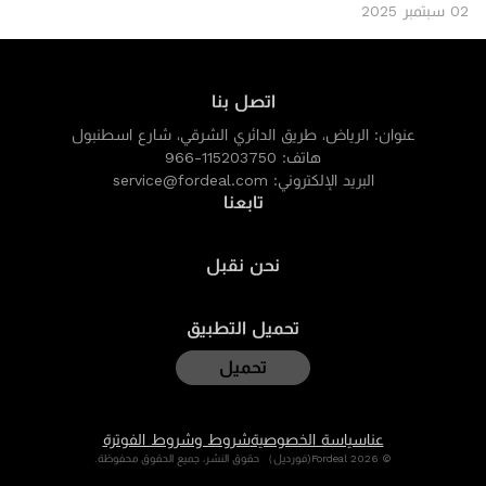
02 سبتمبر 2025
اتصل بنا
عنوان:
الرياض، طريق الدائري الشرقي، شارع اسطنبول
هاتف:
966-115203750
البريد الإلكتروني:
service@fordeal.com
تابعنا
نحن نقبل
تحميل التطبيق
تحميل
عنا
سياسة الخصوصية
شروط وشروط الفوترة
© 2026 Fordeal(فورديل） حقوق النشر، جميع الحقوق محفوظة.