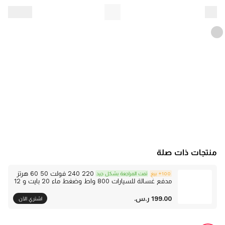
منتجات ذات صلة
220 240 فولت 50 60 هرتز
100+ بيع
تمت المراجعة بشكل جيد
مدفع غسالة للسيارات 800 واط وضغط ماء 20 بايت و 12
متر ا خراطيم ا إضافي ا طويل ا
‫199.00 ر.س.‬
اشتري الآن