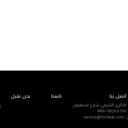
اتصل بنا
تابعنا
نحن نقبل
 الدائري الشرقي، شارع اسطنبول
966-115203750
ي:
service@fordeal.com