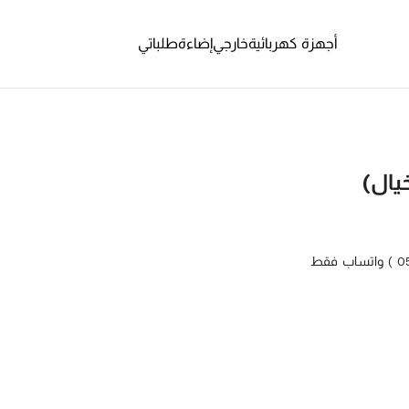
أجهزة كهربائية
خارجي
إضاءة
طلباتي
يال)