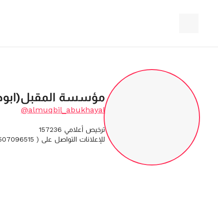
مؤسسة المقبل(ابوخ
@almuqbil_abukhayal
للإعلانات التواصل على ( 0507096515 ) واتساب فقط