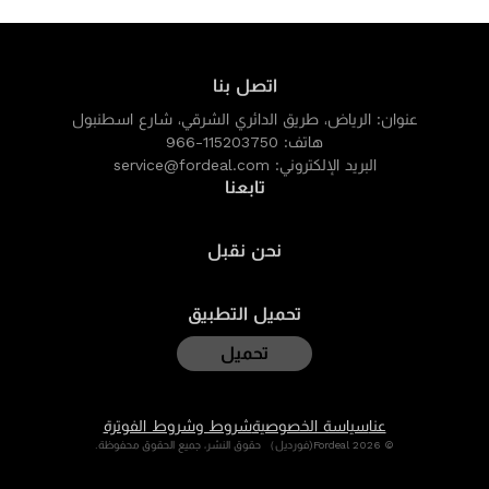
اتصل بنا
عنوان:
الرياض، طريق الدائري الشرقي، شارع اسطنبول
هاتف:
966-115203750
البريد الإلكتروني:
service@fordeal.com
تابعنا
نحن نقبل
تحميل التطبيق
تحميل
عنا
سياسة الخصوصية
شروط وشروط الفوترة
© 2026 Fordeal(فورديل） حقوق النشر، جميع الحقوق محفوظة.