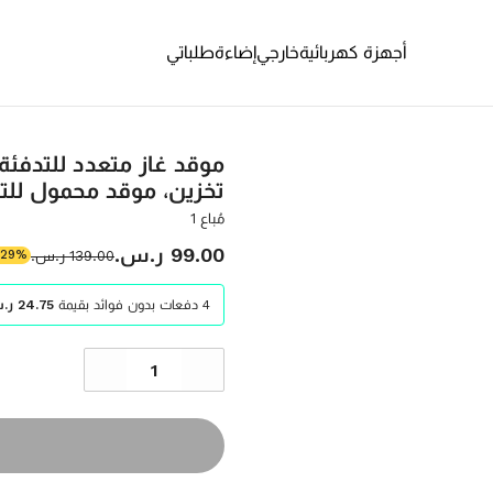
أجهزة كهربائية
خارجي
إضاءة
طلباتي
تخزين، موقد محمول للتخ
مُباع 1
‫99.00 ر.س.‬
‫139.00 ر.س.‬
-29%
4 دفعات بدون فوائد بقيمة
‫24.75 ر.س.‬ / شهر