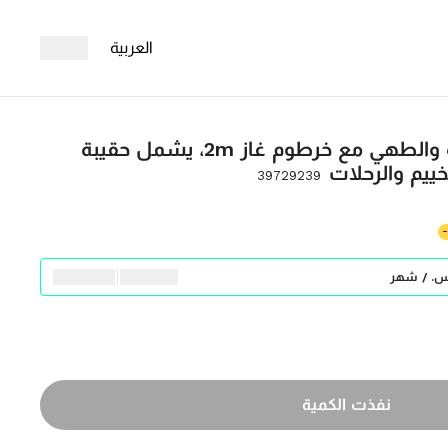
العربية
موقد غاز متعدد للتدفئة والطهي مع خرطوم غاز 2m، يشمل حقيبة
ييم والرحلات
39729239
نفذت الكمية