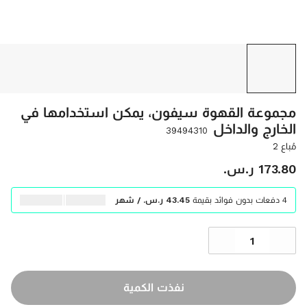
مجموعة القهوة سيفون، يمكن استخدامها في
الخارج والداخل
39494310
مُباع 2
‫173.80 ر.س.‬
4 دفعات بدون فوائد بقيمة
‫43.45 ر.س.‬ / شهر
نفذت الكمية