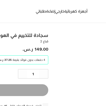
أجهزة كهربائية
خارجي
إضاءة
طلباتي
سجادة للتخييم في الهوا
مُباع 2
‫149.00 ر.س.‬
4 دفعات بدون فوائد بقيمة
‫37.25 ر.س.‬ / شهر