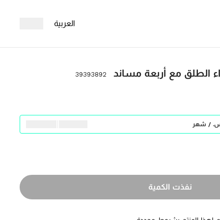
العربية
ء الطلق مع أربعة مساند
39393892
نفذت الكمية