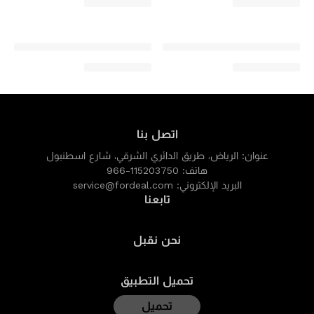
اتصل بنا
عنوان:
الرياض، طريق الدائري الشرقي، شارع اسطنبول
هاتف:
966-115203750
البريد الإلكتروني:
service@fordeal.com
تابعنا
نحن نقبل
تحميل التطبيق
تحميل