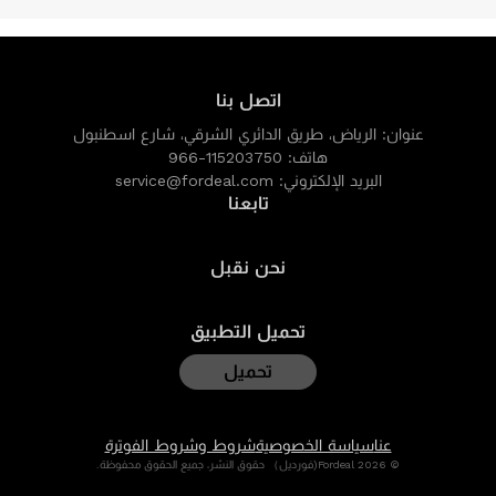
اتصل بنا
عنوان:
الرياض، طريق الدائري الشرقي، شارع اسطنبول
هاتف:
966-115203750
البريد الإلكتروني:
service@fordeal.com
تابعنا
نحن نقبل
تحميل التطبيق
تحميل
عنا
سياسة الخصوصية
شروط وشروط الفوترة
© 2026 Fordeal(فورديل） حقوق النشر، جميع الحقوق محفوظة.