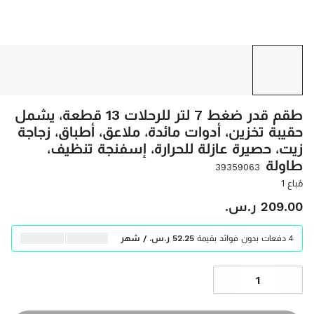
طقم قدر ضغط 7 لتر للرحلات 13 قطعة، يشمل
حقيبة تخزين، أدوات مائدة، ملاعق، أطباق، زجاجة
زيت، حصيرة عازلة للحرارة، إسفنجة تنظيف،
طاولة
39359063
مُباع 1
‫209.00 ر.س.‬
4 دفعات بدون فوائد بقيمة
‫52.25 ر.س.‬ / شهر