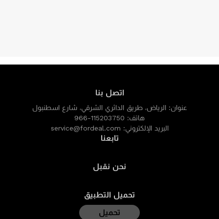
اتصل بنا
عنوان:
الرياض، طريق الدائري الشرقي، شارع اسطنبول
هاتف:
966-115203750
البريد الإلكتروني:
service@fordeal.com
تابعنا
نحن نقبل
تحميل التطبيق
تحميل