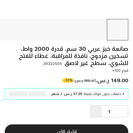
صانعة خبز عربي 30 سم، قدرة 2000 واط،
تسخين مزدوج، نافذة للمراقبة، غطاء للفتح
للشوي، سطح غير لاصق
39322505
مُباع 100+
‫149.00 ر.س.‬
‫185.47 ر.س.‬
-20%
4 دفعات بدون فوائد بقيمة
‫37.25 ر.س.‬ / شهر
اشتر الآن