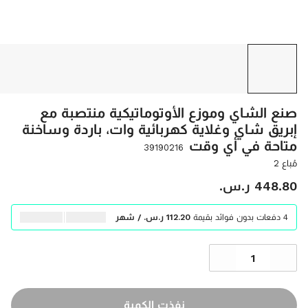
صنع الشاي وموزع الأوتوماتيكية منتصبة مع
إبريق شاي وغلاية كهربائية وات، باردة وساخنة
متاحة في أي وقت
39190216
مُباع 2
‫448.80 ر.س.‬
4 دفعات بدون فوائد بقيمة
‫112.20 ر.س.‬ / شهر
نفذت الكمية