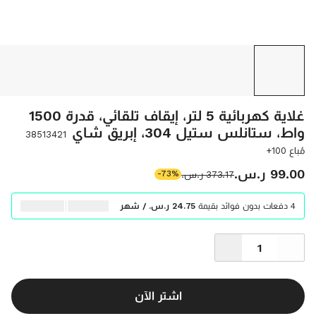
غلاية كهربائية 5 لتر، إيقاف تلقائي، قدرة 1500
واط، ستانلس ستيل 304، إبريق شاي
38513421
مُباع 100+
‫99.00 ر.س.‬
‫373.17 ر.س.‬
-73%
4 دفعات بدون فوائد بقيمة
‫24.75 ر.س.‬ / شهر
اشتر الآن