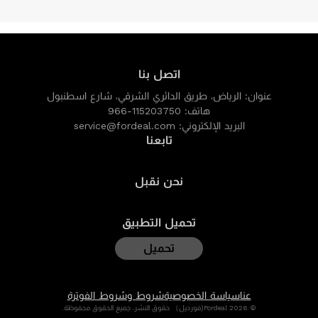
اتصل بنا
عنوان:
الرياض، طريق الدائري الشرقي، شارع اسطنبول
هاتف:
966-115203750
البريد الإلكتروني:
service@fordeal.com
تابعنا
نحن نقبل
تحميل التطبيق
تحميل
عنا
سياسة الخصوصية
شروط وشروط الفوترة
© 2026 Fordeal(فورديل） حقوق النشر، جميع الحقوق محفوظة.