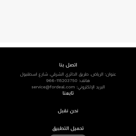
اتصل بنا
عنوان:
الرياض، طريق الدائري الشرقي، شارع اسطنبول
هاتف:
966-115203750
البريد الإلكتروني:
service@fordeal.com
تابعنا
نحن نقبل
تحميل التطبيق