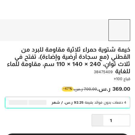
خيمة شتوية حمراء ثلاثية مقاومة للبرد من
القطني (مع سجادة أرضية وإضاءة)، تفتح في
ثلاث ثوانٍ، 240 × 140 × 110 سم، مقاومة للماء
للغاية
38475409
مُباع 100+
‫369.00 ر.س.‬
‫700.00 ر.س.‬
-47%
4 دفعات بدون فوائد بقيمة
‫92.25 ر.س.‬ / شهر