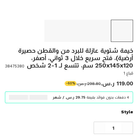
خيمة شتوية عازلة للبرد من والقطن حصيرة
أرضية)، فتح سريع خلال 3 ثواني، أصفر،
250x145x120 سم، تتسع لـ 1-2 شخص
38475380
مُباع 1
‫119.00 ر.س.‬
‫298.80 ر.س.‬
-60%
4 دفعات بدون فوائد بقيمة
‫29.75 ر.س.‬ / شهر
Style