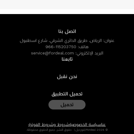
اتصل بنا
عنوان:
الرياض، طريق الدائري الشرقي، شارع اسطنبول
هاتف:
966-115203750
البريد الإلكتروني:
service@fordeal.com
تابعنا
نحن نقبل
تحميل التطبيق
تحميل
عنا
سياسة الخصوصية
شروط وشروط الفوترة
© 2026 Fordeal(فورديل） حقوق النشر، جميع الحقوق محفوظة.