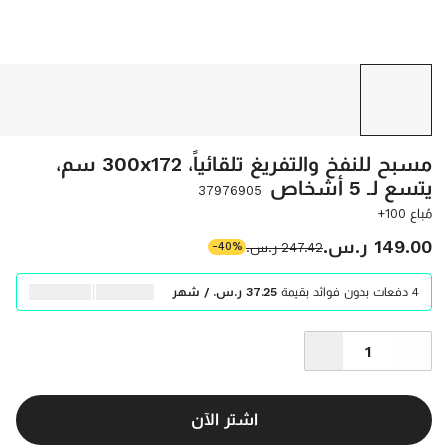
مسبح للنفخ والتفريغ تلقائياً، 300x172 سم،
يتسع لـ 5 أشخاص
37976905
مُباع 100+
‫149.00 ر.س.‬
‫247.42 ر.س.‬
-40%
4 دفعات بدون فوائد بقيمة
‫37.25 ر.س.‬ / شهر
اشتر الآن