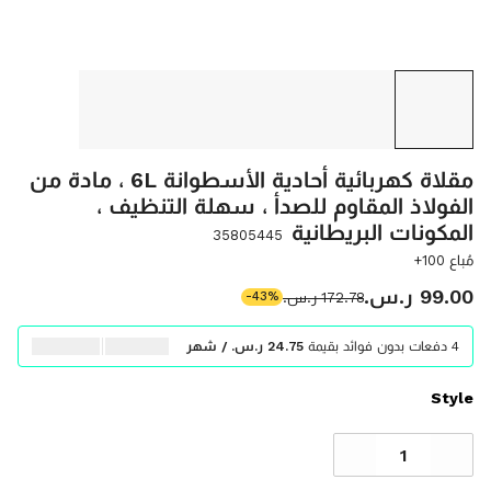
مقلاة كهربائية أحادية الأسطوانة 6L ، مادة من
الفولاذ المقاوم للصدأ ، سهلة التنظيف ،
المكونات البريطانية
35805445
مُباع 100+
‫99.00 ر.س.‬
‫172.78 ر.س.‬
-43%
4 دفعات بدون فوائد بقيمة
‫24.75 ر.س.‬ / شهر
Style